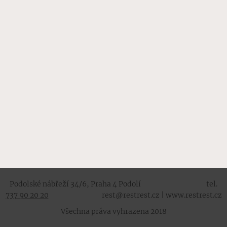
Podolské nábřeží 34/6, Praha 4 Podolí tel.
737 90 20 20
rest@restrest.cz | www.restrest.cz
Všechna práva vyhrazena 2018