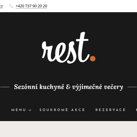
cz
+420 737 90 20 20
Sezónní kuchyně & výjimečné večery
Y
MENU
SOUKROMÉ AKCE
REZERVACE