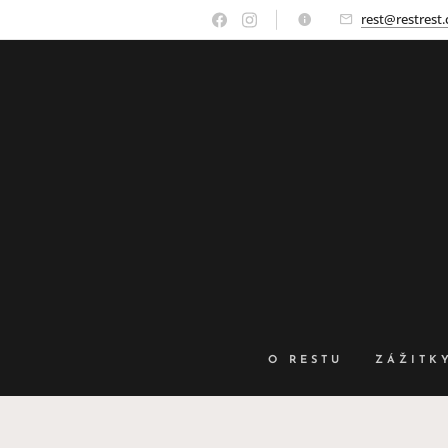
rest@restrest.
O RESTU
ZÁŽITK