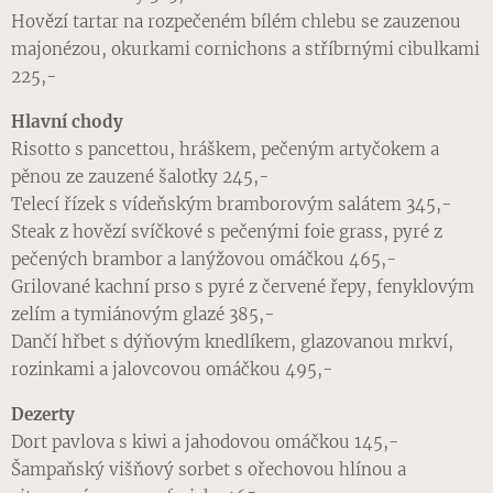
Hovězí tartar na rozpečeném bílém chlebu se zauzenou
majonézou, okurkami cornichons a stříbrnými cibulkami
225,-
Hlavní chody
Risotto s pancettou, hráškem, pečeným artyčokem a
pěnou ze zauzené šalotky 245,-
Telecí řízek s vídeňským bramborovým salátem 345,-
Steak z hovězí svíčkové s pečenými foie grass, pyré z
pečených brambor a lanýžovou omáčkou 465,-
Grilované kachní prso s pyré z červené řepy, fenyklovým
zelím a tymiánovým glazé 385,-
Dančí hřbet s dýňovým knedlíkem, glazovanou mrkví,
rozinkami a jalovcovou omáčkou 495,-
Dezerty
Dort pavlova s kiwi a jahodovou omáčkou 145,-
Šampaňský višňový sorbet s ořechovou hlínou a